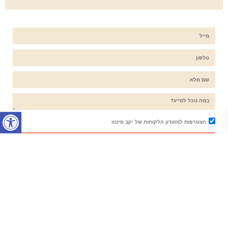
פתח סרג
הצטרפות למועדון הלקוחות של יקב פינטו
Send